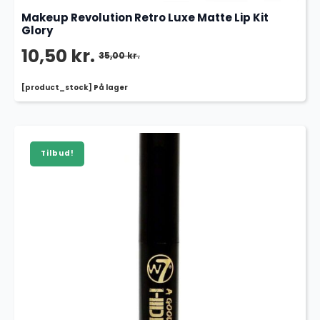
Makeup Revolution Retro Luxe Matte Lip Kit
Glory
10,50
kr.
35,00
kr.
Den
Den
[product_stock] På lager
oprindelige
aktuelle
pris
pris
var:
er:
Tilbud!
35,00 kr..
10,50 kr..