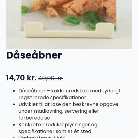
Dåseåbner
14,70
kr.
49,00
kr.
Den
Den
oprindelige
aktuelle
Dåseåbner – køkkenredskab med tydeligt
registrerede specifikationer
pris
pris
Udviklet til at løse den beskrevne opgave
var:
er:
under madlavning, servering eller
49,00 kr..
14,70 kr..
forberedelse
Konkrete produktoplysninger og
specifikationer samlet ét sted