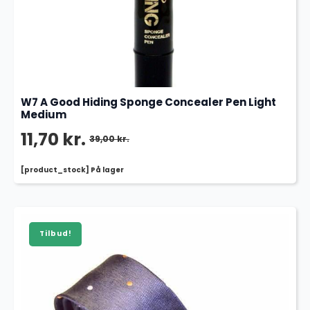
W7 A Good Hiding Sponge Concealer Pen Light
Medium
11,70
kr.
39,00
kr.
Den
Den
[product_stock] På lager
oprindelige
aktuelle
pris
pris
var:
er:
Tilbud!
39,00 kr..
11,70 kr..