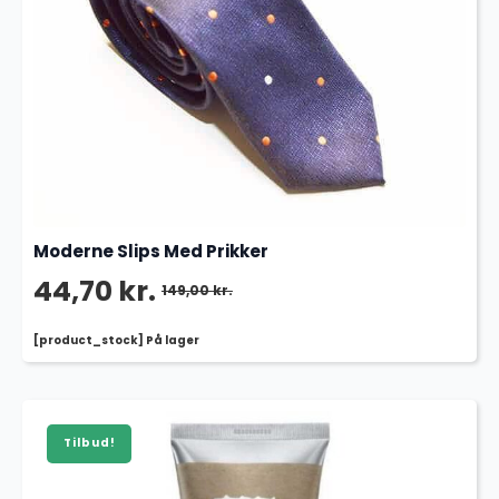
Moderne Slips Med Prikker
44,70
kr.
149,00
kr.
Den
Den
[product_stock] På lager
oprindelige
aktuelle
pris
pris
var:
er:
Tilbud!
149,00 kr..
44,70 kr..