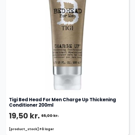
Tigi Bed Head For Men Charge Up Thickening
Conditioner 200ml
19,50
kr.
65,00
kr.
Den
Den
[product_stock] På lager
oprindelige
aktuelle