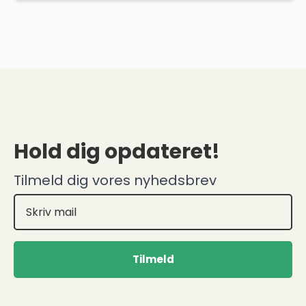
pris
pris
var:
er:
65,00 kr..
19,50 kr..
Hold dig opdateret!
Tilmeld dig vores nyhedsbrev
Tilmeld