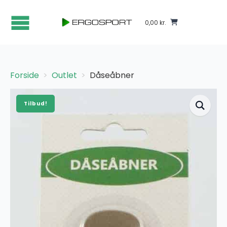
0,00
kr.
Forside
Outlet
Dåseåbner
Tilbud!