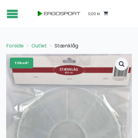
0,00
kr.
Forside
Outlet
Stænklåg
Tilbud!