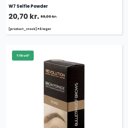
W7 Selfie Powder
20,70
kr.
69,00
kr.
Den
Den
[product_stock] På lager
oprindelige
aktuelle
pris
pris
var:
er:
Tilbud!
69,00 kr..
20,70 kr..