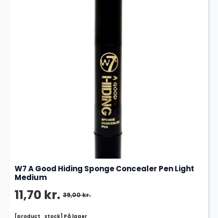
W7 A Good Hiding Sponge Concealer Pen Light
Medium
11,70
kr.
39,00
kr.
Den
Den
[product_stock] På lager