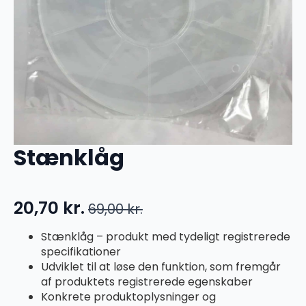
Stænklåg
20,70
kr.
69,00
kr.
Den
Den
oprindelige
aktuelle
Stænklåg – produkt med tydeligt registrerede
specifikationer
pris
pris
Udviklet til at løse den funktion, som fremgår
var:
er:
af produktets registrerede egenskaber
69,00 kr..
20,70 kr..
Konkrete produktoplysninger og