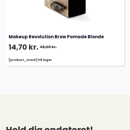
Makeup Revolution Brow Pomade Blonde
14,70
kr.
49,00
kr.
Den
Den
[product_stock] På lager
oprindelige
aktuelle
pris
pris
var:
er:
49,00 kr..
14,70 kr..
Hold dig opdateret!