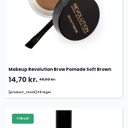
Makeup Revolution Brow Pomade Soft Brown
14,70
kr.
49,00
kr.
Den
Den
[product_stock] På lager
oprindelige
aktuelle
pris
pris
var:
er:
Tilbud!
49,00 kr..
14,70 kr..