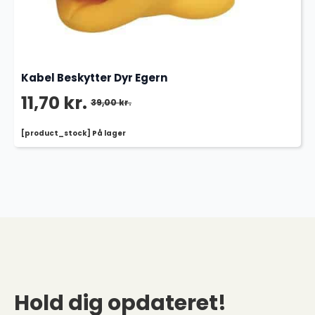
Kabel Beskytter Dyr Egern
11,70
kr.
39,00
kr.
Den
Den
[product_stock] På lager
oprindelige
aktuelle
pris
pris
var:
er:
39,00 kr..
11,70 kr..
Hold dig opdateret!