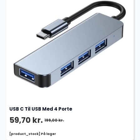
USB C Til USB Med 4 Porte
59,70
kr.
199,00
kr.
Den
Den
[product_stock] På lager
oprindelige
aktuelle