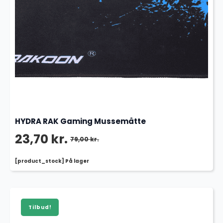
HYDRA RAK Gaming Mussemåtte
23,70
kr.
79,00
kr.
Den
Den
[product_stock] På lager
oprindelige
aktuelle
pris
pris
var:
er:
Tilbud!
79,00 kr..
23,70 kr..