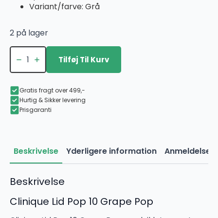
Variant/farve: Grå
2 på lager
Clinique
Lid
Tilføj Til Kurv
Pop
10
Grape
Pop
Gratis fragt over 499,-
antal
Hurtig & Sikker levering
Prisgaranti
Beskrivelse
Yderligere information
Anmeldelser 
Beskrivelse
Clinique Lid Pop 10 Grape Pop