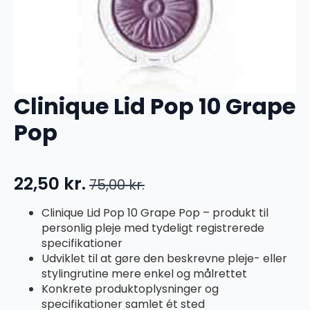
Clinique Lid Pop 10 Grape
Pop
22,50
kr.
75,00
kr.
Den
Den
oprindelige
aktuelle
Clinique Lid Pop 10 Grape Pop – produkt til
personlig pleje med tydeligt registrerede
pris
pris
specifikationer
var:
er:
Udviklet til at gøre den beskrevne pleje- eller
75,00 kr..
22,50 kr..
stylingrutine mere enkel og målrettet
Konkrete produktoplysninger og
specifikationer samlet ét sted