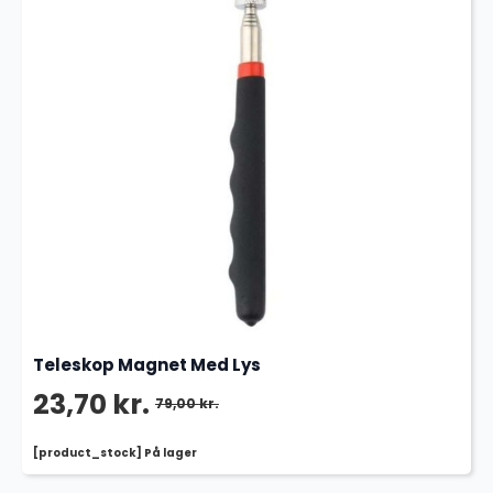
Teleskop Magnet Med Lys
23,70
kr.
79,00
kr.
Den
Den
[product_stock] På lager
oprindelige
aktuelle