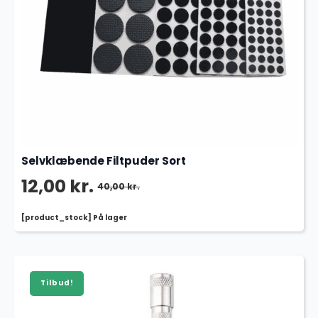
Selvklæbende Filtpuder Sort
12,00
kr.
40,00
kr.
Den
Den
[product_stock] På lager
oprindelige
aktuelle
pris
pris
var:
er:
Tilbud!
40,00 kr..
12,00 kr..