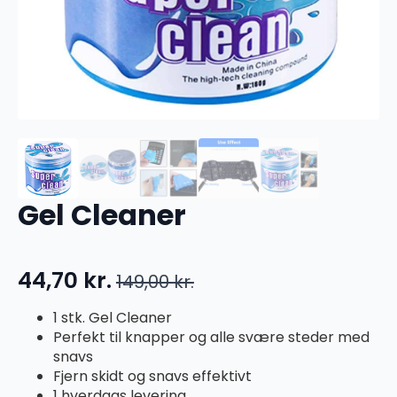
Gel Cleaner
44,70
kr.
149,00
kr.
Den
Den
oprindelige
aktuelle
1 stk. Gel Cleaner
Perfekt til knapper og alle svære steder med
pris
pris
snavs
var:
er:
Fjern skidt og snavs effektivt
1 hverdags levering