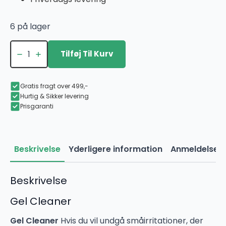
149,00 kr..
44,70 kr..
6 på lager
Gel
Cleaner
Tilføj Til Kurv
antal
Gratis fragt over 499,-
Hurtig & Sikker levering
Prisgaranti
Beskrivelse
Yderligere information
Anmeldelser 
Beskrivelse
Gel Cleaner
Gel Cleaner
Hvis du vil undgå småirritationer, der