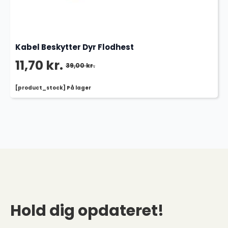
Kabel Beskytter Dyr Flodhest
11,70
kr.
39,00
kr.
Den
Den
[product_stock] På lager
oprindelige
aktuelle
pris
pris
var:
er:
39,00 kr..
11,70 kr..
Hold dig opdateret!