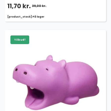
11,70
kr.
39,00
kr.
Den
Den
[product_stock] På lager
oprindelige
aktuelle
pris
pris
var:
er:
Tilbud!
39,00 kr..
11,70 kr..