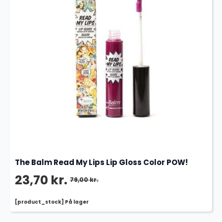
The Balm Read My Lips Lip Gloss Color POW!
23,70
kr.
79,00
kr.
Den
Den
[product_stock] På lager
oprindelige
aktuelle