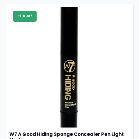
pris
pris
var:
er:
Tilbud!
79,00 kr..
23,70 kr..
W7 A Good Hiding Sponge Concealer Pen Light