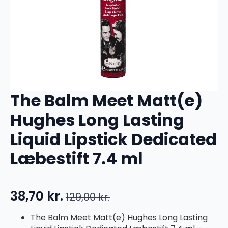
The Balm Meet Matt(e)
Hughes Long Lasting
Liquid Lipstick Dedicated
Læbestift 7.4 ml
38,70
kr.
129,00
kr.
Den
Den
oprindelige
aktuelle
The Balm Meet Matt(e) Hughes Long Lasting