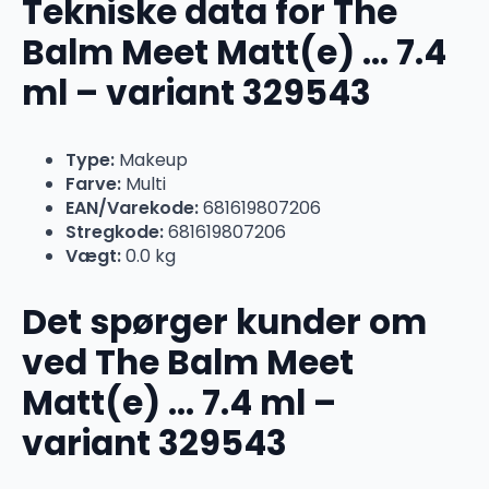
Tekniske data for The
Balm Meet Matt(e) … 7.4
ml – variant 329543
Type:
Makeup
Farve:
Multi
EAN/Varekode:
681619807206
Stregkode:
681619807206
Vægt:
0.0 kg
Det spørger kunder om
ved The Balm Meet
Matt(e) … 7.4 ml –
variant 329543