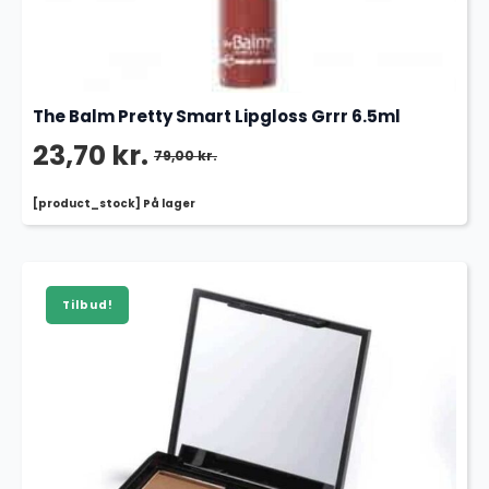
The Balm Pretty Smart Lipgloss Grrr 6.5ml
23,70
kr.
79,00
kr.
Den
Den
[product_stock] På lager
oprindelige
aktuelle
pris
pris
var:
er:
Tilbud!
79,00 kr..
23,70 kr..