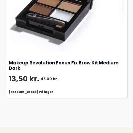
Makeup Revolution Focus Fix Brow Kit Medium
Dark
13,50
kr.
45,00
kr.
Den
Den
[product_stock] På lager
oprindelige
aktuelle
pris
pris
var:
er:
45,00 kr..
13,50 kr..