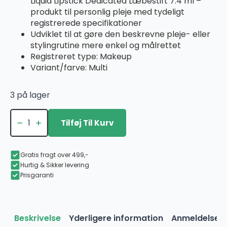
Liquid Lipstick Dedicated Læbestift 7.4 ml –
pris
pris
produkt til personlig pleje med tydeligt
var:
er:
registrerede specifikationer
129,00 kr..
38,70 kr..
Udviklet til at gøre den beskrevne pleje- eller
stylingrutine mere enkel og målrettet
Registreret type: Makeup
Variant/farve: Multi
3 på lager
The
Balm
Tilføj Til Kurv
Meet
Matt(e)
Hughes
Long
Gratis fragt over 499,-
Lasting
Hurtig & Sikker levering
Liquid
Prisgaranti
Lipstick
Dedicated
Læbestift
7.4
ml
Beskrivelse
Yderligere information
Anmeldelser 
antal