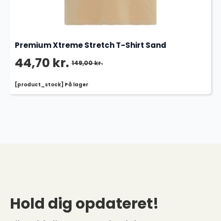
Premium Xtreme Stretch T-Shirt Sand
44,70
kr.
149,00
kr.
Den
Den
[product_stock] På lager
oprindelige
aktuelle
pris
pris
var:
er:
149,00 kr..
44,70 kr..
Hold dig opdateret!