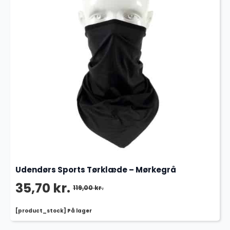
Udendørs Sports Tørklæde – Mørkegrå
35,70
kr.
119,00
kr.
Den
Den
[product_stock] På lager
oprindelige
aktuelle