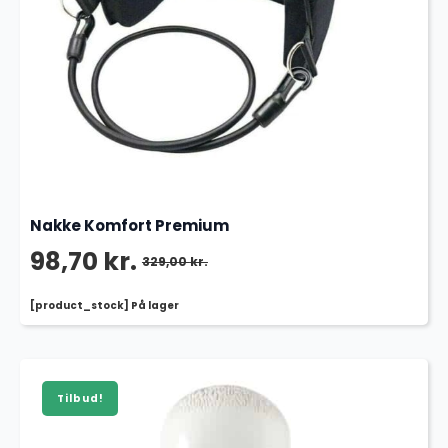
Nakke Komfort Premium
98,70
kr.
329,00
kr.
Den
Den
[product_stock] På lager
oprindelige
aktuelle
pris
pris
var:
er:
Tilbud!
329,00 kr..
98,70 kr..