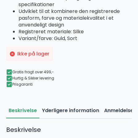
pris
pris
specifikationer
var:
er:
Udviklet til at kombinere den registrerede
149,00 kr..
44,70 kr..
pasform, farve og materialekvalitet i et
anvendeligt design
Registreret materiale: Silke
Variant/farve: Guld, Sort
Ikke på lager
Gratis fragt over 499,-
Hurtig & Sikker levering
Prisgaranti
Beskrivelse
Yderligere information
Anmeldelser 
Beskrivelse