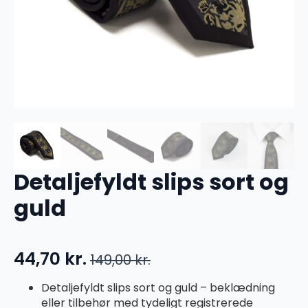
Detaljefyldt slips sort og
guld
44,70
kr.
149,00
kr.
Den
Den
oprindelige
aktuelle
Detaljefyldt slips sort og guld – beklædning
eller tilbehør med tydeligt registrerede