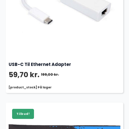
USB-C Til Ethernet Adapter
59,70
kr.
199,00
kr.
Den
Den
[product_stock] På lager
oprindelige
aktuelle
pris
pris
var:
er:
Tilbud!
199,00 kr..
59,70 kr..