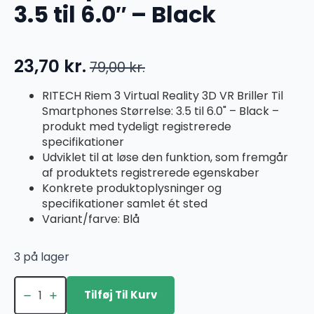
3.5 til 6.0″ – Black
23,70
kr.
79,00
kr.
Den
Den
oprindelige
aktuelle
RITECH Riem 3 Virtual Reality 3D VR Briller Til
Smartphones Størrelse: 3.5 til 6.0" – Black –
pris
pris
produkt med tydeligt registrerede
var:
er:
specifikationer
79,00 kr..
23,70 kr..
Udviklet til at løse den funktion, som fremgår
af produktets registrerede egenskaber
Konkrete produktoplysninger og
specifikationer samlet ét sted
Variant/farve: Blå
3 på lager
RITECH
Riem
Tilføj Til Kurv
3