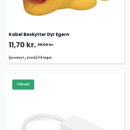
Kabel Beskytter Dyr Egern
11,70
kr.
39,00
kr.
Den
Den
[product_stock] På lager
oprindelige
aktuelle
pris
pris
var:
er:
Tilbud!
39,00 kr..
11,70 kr..