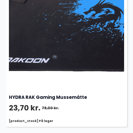
HYDRA RAK Gaming Mussemåtte
23,70
kr.
79,00
kr.
Den
Den
[product_stock] På lager
oprindelige
aktuelle