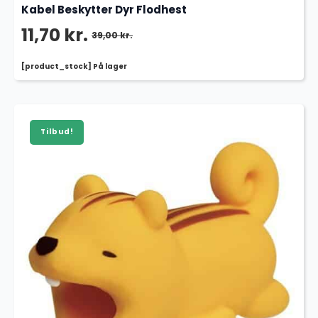
Kabel Beskytter Dyr Flodhest
11,70
kr.
39,00
kr.
Den
Den
[product_stock] På lager
oprindelige
aktuelle
pris
pris
var:
er:
Tilbud!
39,00 kr..
11,70 kr..