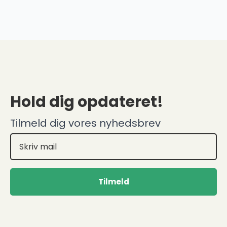
pris
pris
var:
er:
79,00 kr..
23,70 kr..
Hold dig opdateret!
Tilmeld dig vores nyhedsbrev
Tilmeld