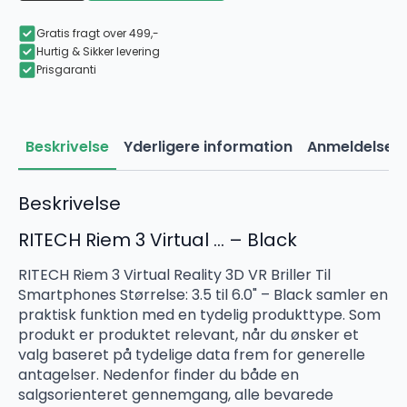
Virtual
Reality
3D
Gratis fragt over 499,-
VR
Hurtig & Sikker levering
Briller
Prisgaranti
Til
Smartphones
Størrelse:
3.5
til
Beskrivelse
Yderligere information
Anmeldelser 
6.0"
-
Black
antal
Beskrivelse
RITECH Riem 3 Virtual … – Black
RITECH Riem 3 Virtual Reality 3D VR Briller Til
Smartphones Størrelse: 3.5 til 6.0" – Black samler en
praktisk funktion med en tydelig produkttype. Som
produkt er produktet relevant, når du ønsker et
valg baseret på tydelige data frem for generelle
antagelser. Nedenfor finder du både en
salgsorienteret gennemgang, alle bevarede