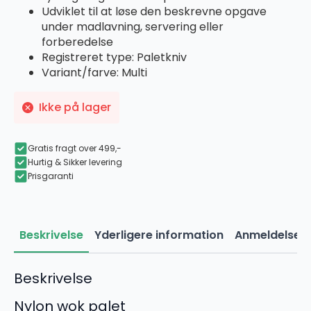
pris
pris
Udviklet til at løse den beskrevne opgave
var:
er:
under madlavning, servering eller
79,00 kr..
23,70 kr..
forberedelse
Registreret type: Paletkniv
Variant/farve: Multi
Ikke på lager
Gratis fragt over 499,-
Hurtig & Sikker levering
Prisgaranti
Beskrivelse
Yderligere information
Anmeldelser 
Beskrivelse
Nylon wok palet