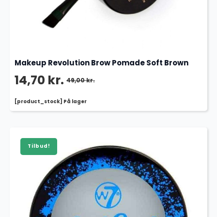
Makeup Revolution Brow Pomade Soft Brown
14,70
kr.
49,00
kr.
Den
Den
[product_stock] På lager
oprindelige
aktuelle
pris
pris
var:
er:
Tilbud!
49,00 kr..
14,70 kr..