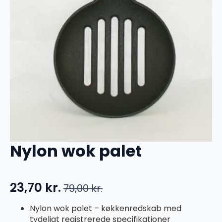
Nylon wok palet
23,70
kr.
79,00
kr.
Den
Den
oprindelige
aktuelle
Nylon wok palet – køkkenredskab med
tydeligt registrerede specifikationer