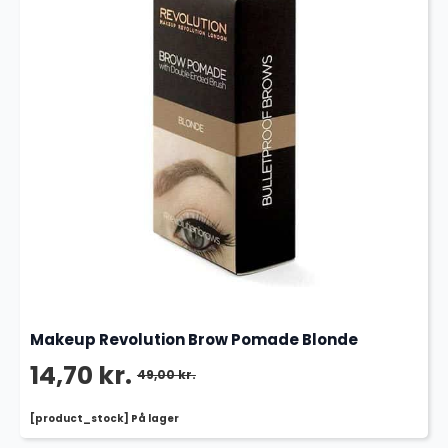
Makeup Revolution Brow Pomade Blonde
14,70
kr.
49,00
kr.
Den
Den
[product_stock] På lager
oprindelige
aktuelle