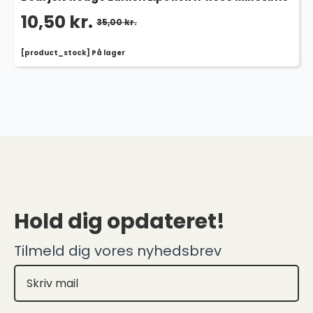
10,50
kr.
35,00
kr.
Den
Den
[product_stock] På lager
oprindelige
aktuelle
pris
pris
var:
er:
35,00 kr..
10,50 kr..
Hold dig opdateret!
Tilmeld dig vores nyhedsbrev