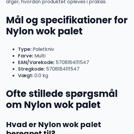
afgør, hvordan produktet opleves i praksis.
Mål og specifikationer for
Nylon wok palet
Type:
Paletkniv
Farve:
Multi
EAN/Varekode:
5708184111547
Stregkode:
5708184111547
Vægt:
0.0 kg
Ofte stillede spørgsmål
om Nylon wok palet
Hvad er Nylon wok palet
beregnet til?