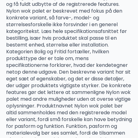
og få fuldt udbytte af de registrerede features.
Nylon wok palet er beskrevet med fokus på den
konkrete variant, så farve-, model- og
størrelsesforskelle ikke forsvinder i en generel
kategoritekst. Læs hele specifikationsafsnittet før
bestilling, især hvis produktet skal passe til en
bestemt enhed, størrelse eller installation.
Kategorien Bolig og Fritid fortæller, hvilken
produkttype der er tale om, mens
specifikationerne forklarer, hvad der kendetegner
netop denne udgave. Den beskrevne variant har sit
eget sæt af egenskaber, og det er disse detaljer,
der udgør produktets vigtigste styrker. De konkrete
features gør det lettere at sammenligne Nylon wok
palet med andre muligheder uden at overse vigtige
oplysninger. Produktnavnet Nylon wok palet bør
altid sammenholdes med den registrerede model
eller variant, fordi små forskelle kan have betydning
for pasform og funktion. Funktion, pasform og
materialevalg bør ses samlet, fordi de tilsammen