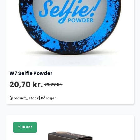
W7 Selfie Powder
20,70
kr.
69,00
kr.
Den
Den
[product_stock] På lager
oprindelige
aktuelle
pris
pris
var:
er:
Tilbud!
69,00 kr..
20,70 kr..